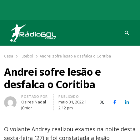
Procu
Rádio Gol
Há mais de 20 anos com as melhores coberturas
Casa
Futebol
Andrei sofre lesão e desfalca o Coritiba
Andrei sofre lesão e
desfalca o Coritiba
Autor
POSTADO POR
PUBLICADO
Osires Nadal
maio 31, 2022
X (Twitter)
Facebook
O Link
Júnior
2:12 pm
O volante Andrey realizou exames na noite desta
sexta-feira (27) e foi constatada a lesão