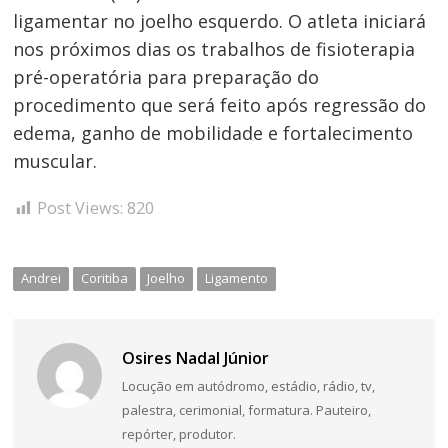
ligamentar no joelho esquerdo. O atleta iniciará
nos próximos dias os trabalhos de fisioterapia
pré-operatória para preparação do
procedimento que será feito após regressão do
edema, ganho de mobilidade e fortalecimento
muscular.
Post Views:
820
Navegação
de
Andrei
Coritiba
Joelho
Ligamento
Post
Osires Nadal Júnior
Locução em autódromo, estádio, rádio, tv,
palestra, cerimonial, formatura. Pauteiro,
repórter, produtor.