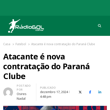
Procu
Rádio Gol
Há mais de 20 anos com as melhores coberturas
Casa
Futebol
Atacante é nova contratação do Paraná Clube
Atacante é nova
contratação do Paraná
Clube
Autor
POSTADO
PUBLICADO
POR
dezembro 17, 2024
X (Twitter)
Facebook
O Link
Osires
4:48 pm
Nadal