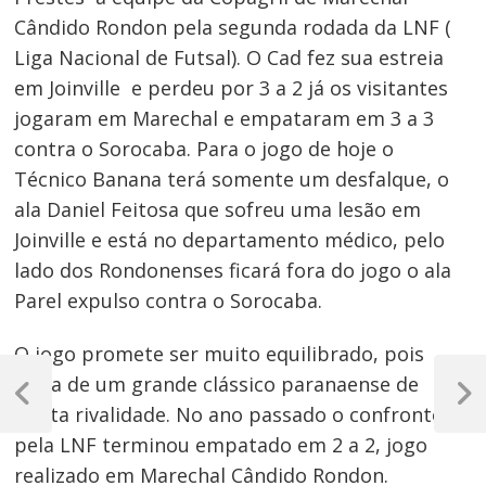
Cândido Rondon pela segunda rodada da LNF (
Liga Nacional de Futsal). O Cad fez sua estreia
em Joinville e perdeu por 3 a 2 já os visitantes
jogaram em Marechal e empataram em 3 a 3
contra o Sorocaba. Para o jogo de hoje o
Técnico Banana terá somente um desfalque, o
ala Daniel Feitosa que sofreu uma lesão em
Joinville e está no departamento médico, pelo
lado dos Rondonenses ficará fora do jogo o ala
Parel expulso contra o Sorocaba.
O jogo promete ser muito equilibrado, pois
Navegação
trata de um grande clássico paranaense de
de
Post
Próxim
muita rivalidade. No ano passado o confronto
Anterior
Post
Post
pela LNF terminou empatado em 2 a 2, jogo
realizado em Marechal Cândido Rondon.