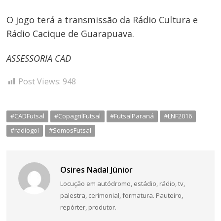
O jogo terá a transmissão da Rádio Cultura e
Rádio Cacique de Guarapuava.
ASSESSORIA CAD
Post Views:
948
#CADFutsal
#CopagrilFutsal
#FutsalParaná
#LNF2016
#radiogol
#SomosFutsal
Osires Nadal Júnior
Locução em autódromo, estádio, rádio, tv,
palestra, cerimonial, formatura. Pauteiro,
repórter, produtor.