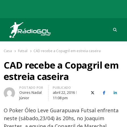
Procu
Rádio Gol
Há mais de 20 anos com as melhores coberturas
Casa
Futsal
CAD recebe a Copagril em estreia caseira
CAD recebe a Copagril em
estreia caseira
Autor
POSTADO POR
PUBLICADO
Osires Nadal
abril 22, 2016
X (Twitter)
Facebook
O Link
Júnior
11:08 pm
O Poker Óleo Leve Guarapuava Futsal enfrenta
neste (sábado,23/04) às 20hs, no Joaquim
Prestes a equipe da Copagril de Marechal