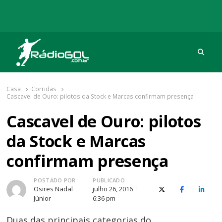
Procu
Rádio Gol
Há mais de 20 anos com as melhores coberturas
Casa
Corridas
Cascavel de Ouro: pilotos da Stock e Marcas confirmam presença
Cascavel de Ouro: pilotos
da Stock e Marcas
confirmam presença
Autor
POSTADO POR
PUBLICADO
Osires Nadal
julho 26, 2016
X (Twitter)
Facebook
O Link
Júnior
6:36 pm
Duas das principais categorias do