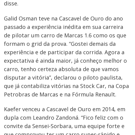
disse.
Galid Osman teve na Cascavel de Ouro do ano
passado a experiência inédita em sua carreira
de pilotar um carro de Marcas 1.6 como os que
formam o grid da prova. “Gostei demais da
experiência e de participar da corrida. Agora a
expectativa é ainda maior, já conheço melhor o
carro, tenho certeza absoluta de que vamos
disputar a vitória”, declarou o piloto paulista,
Navegação
que já contabiliza vitórias na Stock Car, na Copa
Petrobras de Marcas e na Fórmula Renault.
de
Post
Kaefer venceu a Cascavel de Ouro em 2014, em
dupla com Leandro Zandoná. “Fico feliz com o
convite da Sensei-Sorbara, uma equipe forte e
que comprovou ter um carro super-rápido e