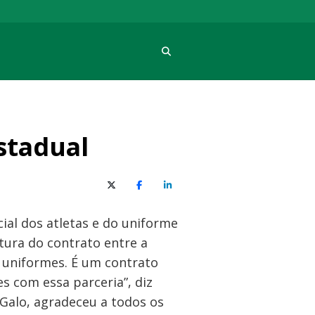
Procura
stadual
X (Twitter)
Facebook
O LinkedIn
al dos atletas e do uniforme
tura do contrato entre a
 uniformes. É um contrato
s com essa parceria”, diz
o Galo, agradeceu a todos os