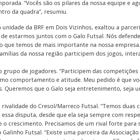
mporada. “Vocês são os pilares da nossa equipe e a
ro da quadra”, resumiu.
 unidade da BRF em Dois Vizinhos, exaltou a parcer
de estarmos juntos com o Galo Futsal. Nós defende
o o que temos de mais importante na nossa empresa
famílias da nossa região participem dos jogos, int
o grupo de jogadores. “Participem das competições
mo comportamento e atitude. Meu pedido é que vo
. Queremos que o Galo seja entretenimento, seja u
rivalidade do Cresol/Marreco Futsal. “Temos duas 
al essa disputa, desde que ela seja sempre com res
 o crescimento. Precisamos de um rival forte para 
 o Galinho Futsal. “Existe uma parceira da Associaçã