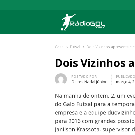
Rádio Gol
Há mais de 20 anos com as melhores cober
Casa
Futsal
Dois Vizinhos apresenta el
Dois Vizinhos 
Autor
POSTADO POR
PUBLICAD
Osires Nadal Júnior
março 4, 
Na manhã de ontem, 2, um even
do Galo Futsal para a tempora
empresa e a equipe duovizinh
para 2016 com grandes possibi
Janilson Krassota, supervisor 