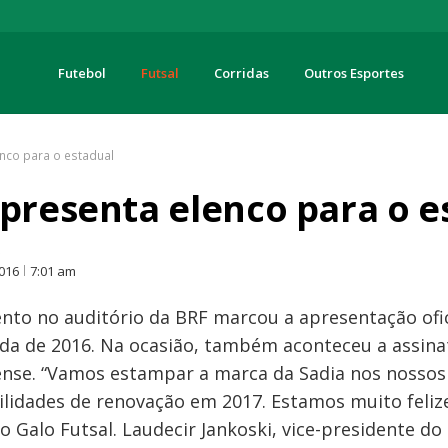
Futebol
Futsal
Corridas
Outros Esportes
turas
enco para o estadual
apresenta elenco para o e
O
2016
7:01 am
to no auditório da BRF marcou a apresentação ofici
da de 2016. Na ocasião, também aconteceu a assina
ense. “Vamos estampar a marca da Sadia nos nossos
lidades de renovação em 2017. Estamos muito felize
do Galo Futsal. Laudecir Jankoski, vice-presidente d