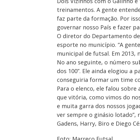
Dois Vizinhos com o Galinho e
treinamentos. A gente entende 
Navegação
faz parte da formação. Por is
governar nosso País e fazer pa
de
O diretor do Departamento de E
Post
esporte no município. “A gent
municipal de futsal. Em 2013,
No ano seguinte, o número sub
dos 100”. Ele ainda elogiou a 
conseguiria formar um time co
Para o elenco, ele falou sobre
que vitória, como vimos do no
e muita garra dos nossos joga
ver sempre o ginásio lotado”, 
Gadens, Harry, Biro e Diego C
Foto: Marreco Futsal