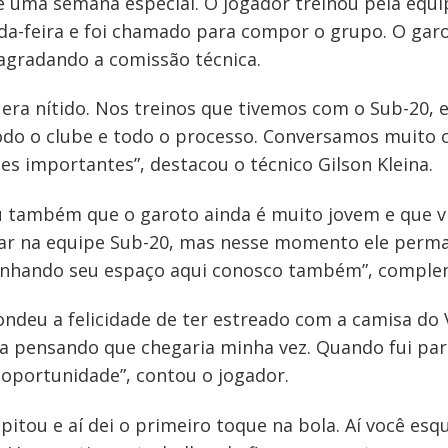
e uma semana especial. O jogador treinou pela equ
da-feira e foi chamado para compor o grupo. O gar
agradando a comissão técnica.
 era nítido. Nos treinos que tivemos com o Sub-20, 
todo o clube e todo o processo. Conversamos muito
s importantes”, destacou o técnico Gilson Kleina.
u também que o garoto ainda é muito jovem e que v
nuar na equipe Sub-20, mas nesse momento ele perm
 ganhando seu espaço aqui conosco também”, comple
ondeu a felicidade de ter estreado com a camisa do 
da pensando que chegaria minha vez. Quando fui par
 oportunidade”, contou o jogador.
 apitou e aí dei o primeiro toque na bola. Aí você e