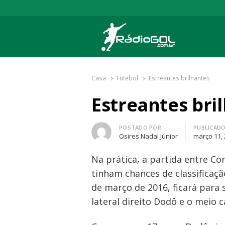
Rádio Gol
Há mais de 20 anos com as melhores cober
Casa
Futebol
Estreantes brilhantes
Estreantes bri
Autor
POSTADO POR
PUBLICAD
Osires Nadal Júnior
março 11,
Na prática, a partida entre Co
tinham chances de classificaçã
de março de 2016, ficará para
lateral direito Dodô e o meio 