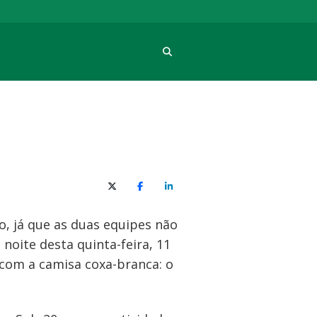
Procura
X (Twitter)
Facebook
O LinkedIn
o, já que as duas equipes não
noite desta quinta-feira, 11
com a camisa coxa-branca: o