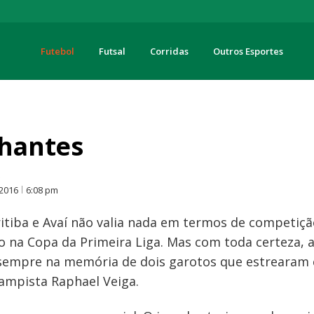
Futebol
Futsal
Corridas
Outros Esportes
turas
lhantes
O
 2016
6:08 pm
ritiba e Avaí não valia nada em termos de competiçã
o na Copa da Primeira Liga. Mas com toda certeza, a 
 sempre na memória de dois garotos que estrearam 
campista Raphael Veiga.