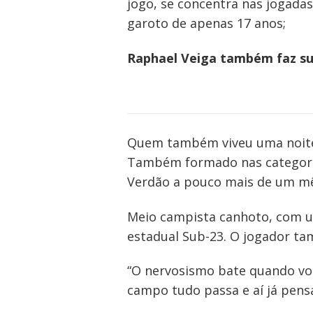
jogo, se concentra nas jogada
garoto de apenas 17 anos;
Navegação
Raphael Veiga também faz su
de
Post
Quem também viveu uma noite e
Também formado nas categorias
Verdão a pouco mais de um mê
Meio campista canhoto, com um
estadual Sub-23. O jogador ta
“O nervosismo bate quando vo
campo tudo passa e aí já pens