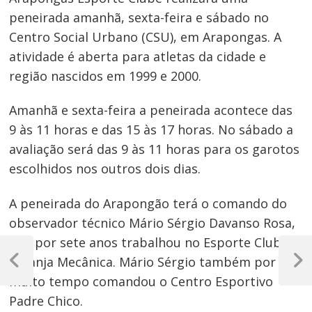
peneirada amanhã, sexta-feira e sábado no
Centro Social Urbano (CSU), em Arapongas. A
atividade é aberta para atletas da cidade e
região nascidos em 1999 e 2000.
Amanhã e sexta-feira a peneirada acontece das
9 às 11 horas e das 15 às 17 horas. No sábado a
avaliação será das 9 às 11 horas para os garotos
escolhidos nos outros dois dias.
A peneirada do Arapongão terá o comando do
observador técnico Mário Sérgio Davanso Rosa,
Navegação
que por sete anos trabalhou no Esporte Clube
Laranja Mecânica. Mário Sérgio também por
de
Post
Próxim
muito tempo comandou o Centro Esportivo
Anterior
Post
Post
Padre Chico.