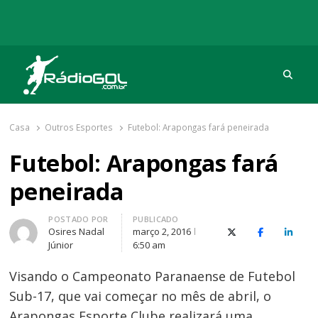
Procu
Rádio Gol
Há mais de 20 anos com as melhores coberturas
Casa
Outros Esportes
Futebol: Arapongas fará peneirada
Futebol: Arapongas fará
peneirada
Autor
POSTADO POR
PUBLICADO
Osires Nadal
março 2, 2016
X (Twitter)
Facebook
O Link
Júnior
6:50 am
Visando o Campeonato Paranaense de Futebol
Sub-17, que vai começar no mês de abril, o
Arapongas Esporte Clube realizará uma