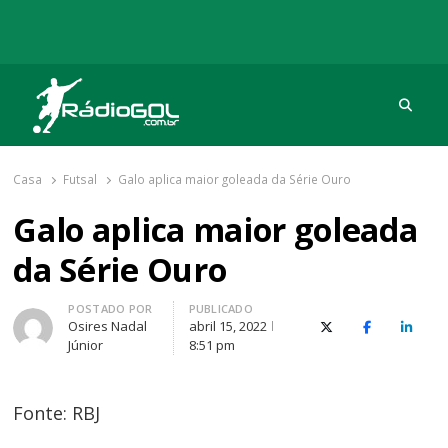
Procu
Rádio Gol
Há mais de 20 anos com as melhores coberturas
Casa
Futsal
Galo aplica maior goleada da Série Ouro
Galo aplica maior goleada
da Série Ouro
Autor
POSTADO POR
PUBLICADO
Osires Nadal
abril 15, 2022
X (Twitter)
Facebook
O Link
Júnior
8:51 pm
Fonte: RBJ