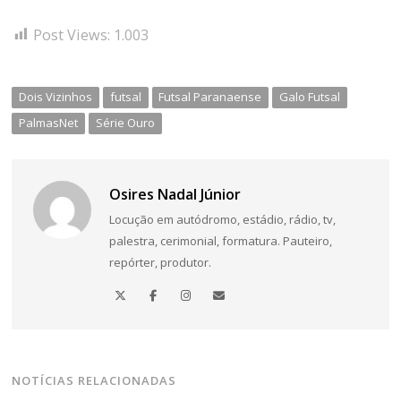
Post Views:
1.003
Dois Vizinhos
futsal
Futsal Paranaense
Galo Futsal
PalmasNet
Série Ouro
Osires Nadal Júnior
Locução em autódromo, estádio, rádio, tv,
palestra, cerimonial, formatura. Pauteiro,
repórter, produtor.
NOTÍCIAS RELACIONADAS