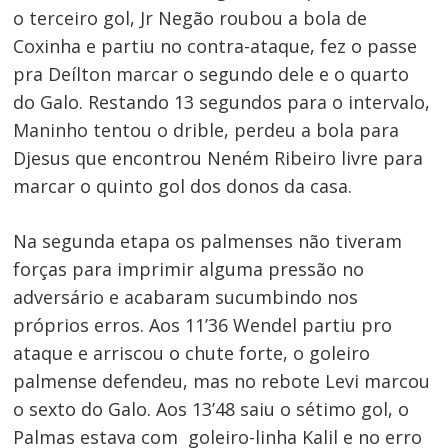
o terceiro gol, Jr Negão roubou a bola de
Coxinha e partiu no contra-ataque, fez o passe
pra Deílton marcar o segundo dele e o quarto
do Galo. Restando 13 segundos para o intervalo,
Maninho tentou o drible, perdeu a bola para
Djesus que encontrou Neném Ribeiro livre para
marcar o quinto gol dos donos da casa.
Navegação
Na segunda etapa os palmenses não tiveram
de
forças para imprimir alguma pressão no
Post
adversário e acabaram sucumbindo nos
próprios erros. Aos 11’36 Wendel partiu pro
ataque e arriscou o chute forte, o goleiro
palmense defendeu, mas no rebote Levi marcou
o sexto do Galo. Aos 13’48 saiu o sétimo gol, o
Palmas estava com goleiro-linha Kalil e no erro