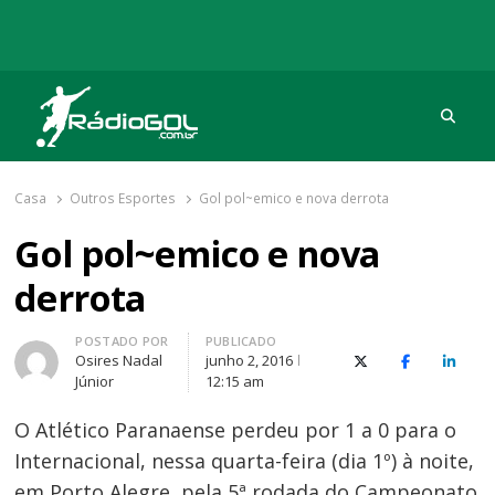
Procu
Rádio Gol
Há mais de 20 anos com as melhores coberturas
Casa
Outros Esportes
Gol pol~emico e nova derrota
Gol pol~emico e nova
derrota
Autor
POSTADO POR
PUBLICADO
Osires Nadal
junho 2, 2016
X (Twitter)
Facebook
O Link
Júnior
12:15 am
O Atlético Paranaense perdeu por 1 a 0 para o
Internacional, nessa quarta-feira (dia 1º) à noite,
em Porto Alegre, pela 5ª rodada do Campeonato