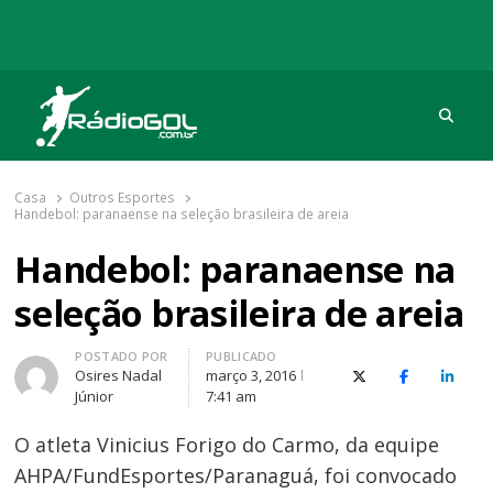
Procu
Rádio Gol
Há mais de 20 anos com as melhores coberturas
Casa
Outros Esportes
Handebol: paranaense na seleção brasileira de areia
Handebol: paranaense na
seleção brasileira de areia
Autor
POSTADO POR
PUBLICADO
Osires Nadal
março 3, 2016
X (Twitter)
Facebook
O Link
Júnior
7:41 am
O atleta Vinicius Forigo do Carmo, da equipe
AHPA/FundEsportes/Paranaguá, foi convocado