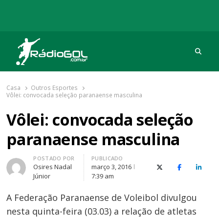
Procu
Rádio Gol
Há mais de 20 anos com as melhores coberturas
Casa
Outros Esportes
Vôlei: convocada seleção paranaense masculina
Vôlei: convocada seleção
paranaense masculina
Autor
POSTADO POR
PUBLICADO
Osires Nadal
março 3, 2016
X (Twitter)
Facebook
O Link
Júnior
7:39 am
A Federação Paranaense de Voleibol divulgou
nesta quinta-feira (03.03) a relação de atletas