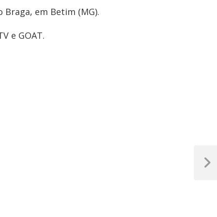
no Braga, em Betim (MG).
 TV e GOAT.
Próxim
Post