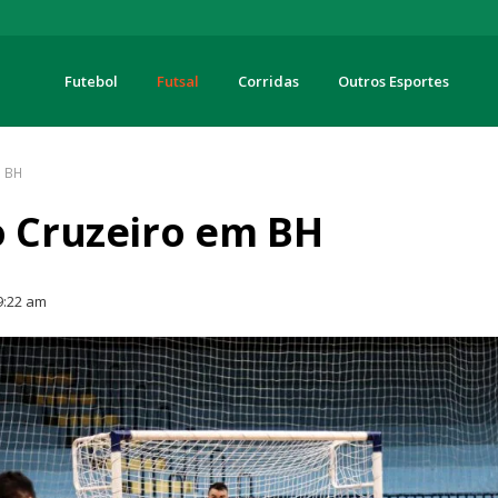
Futebol
Futsal
Corridas
Outros Esportes
turas
m BH
o Cruzeiro em BH
9:22 am