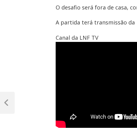
O desafio será fora de casa, c
A partida terá transmissão da
Canal da LNF TV
Navegação
de
Post
Anterior
Post