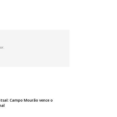
or.
utsal: Campo Mourão vence o
hal