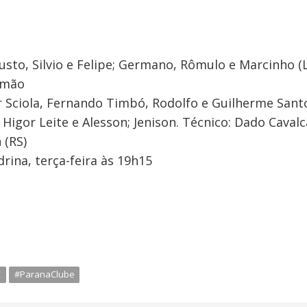
usto, Silvio e Felipe; Germano, Rômulo e Marcinho (L
lemão
r Sciola, Fernando Timbó, Rodolfo e Guilherme Santo
Higor Leite e Alesson; Jenison. Técnico: Dado Cavalc
 (RS)
rina, terça-feira às 19h15
C
#ParanaClube