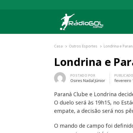
Rádio Gol
Há mais de 20 anos com as melhores cober
Casa
Outros Esportes
Londrina e Paran
Londrina e Par
Autor
POSTADO POR
PUBLICAD
Osires Nadal Júnior
fevereiro 
Paraná Clube e Londrina decide
O duelo será às 19h15, no Está
empate, a decisão será nos pên
O mando de campo foi definid