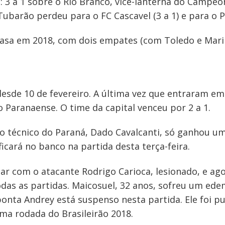
: 3 a 1 sobre o Rio Branco, vice-lanterna do Campe
barão perdeu para o FC Cascavel (3 a 1) e para o Pa
 casa em 2018, com dois empates (com Toledo e Marin
esde 10 de fevereiro. A última vez que entraram em 
 Paranaense. O time da capital venceu por 2 a 1.
 o técnico do Paraná, Dado Cavalcanti, só ganhou um 
ficará no banco na partida desta terça-feira.
ar com o atacante Rodrigo Carioca, lesionado, e ag
as as partidas. Maicosuel, 32 anos, sofreu um ede
onta Andrey está suspenso nesta partida. Ele foi p
ima rodada do Brasileirão 2018.