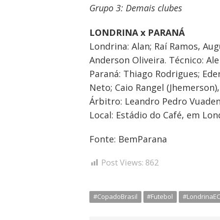
Grupo 3: Demais clubes
LONDRINA x PARANÁ
Londrina: Alan; Raí Ramos, Aug
Anderson Oliveira. Técnico: A
Paraná: Thiago Rodrigues; Ede
Neto; Caio Rangel (Jhemerson), 
Árbitro: Leandro Pedro Vuaden
Local: Estádio do Café, em Lond
Fonte: BemParana
Post Views:
862
#CopadoBrasil
#Futebol
#LondrinaE