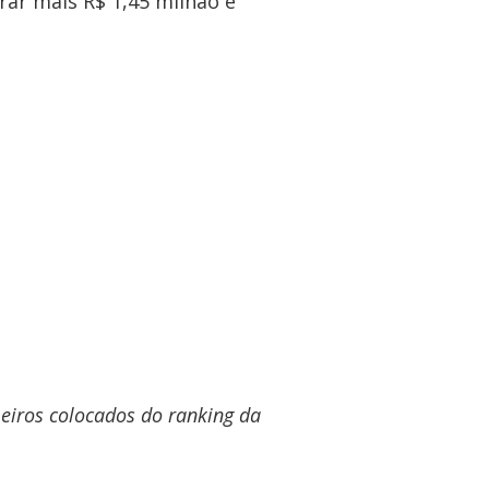
urar mais R$ 1,45 milhão e
)
)
meiros colocados do ranking da