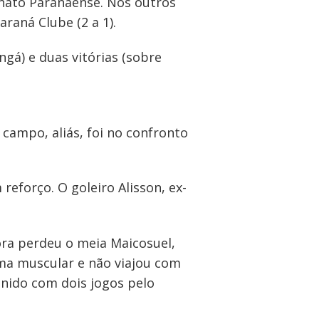
onato Paranaense. Nos outros
raná Clube (2 a 1).
gá) e duas vitórias (sobre
campo, aliás, foi no confronto
reforço. O goleiro Alisson, ex-
ora perdeu o meia Maicosuel,
ma muscular e não viajou com
unido com dois jogos pelo