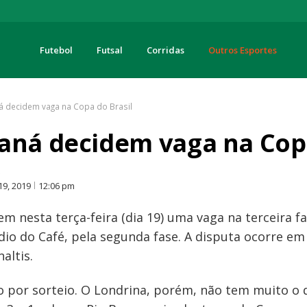
Futebol
Futsal
Corridas
Outros Esportes
turas
á decidem vaga na Copa do Brasil
aná decidem vaga na Copa
O
19, 2019
12:06 pm
m nesta terça-feira (dia 19) uma vaga na terceira fa
dio do Café, pela segunda fase. A disputa ocorre em
altis.
o por sorteio. O Londrina, porém, não tem muito o