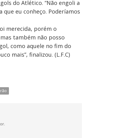
ols do Atlético. “Não engoli a
ina que eu conheço. Poderíamos
 foi merecida, porém o
s, mas também não posso
gol, como aquele no fim do
o mais”, finalizou. (L.F.C)
rão
or.