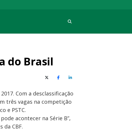
Procura
 do Brasil
X (Twitter)
Facebook
O LinkedIn
 2017. Com a desclassificação
em três vagas na competição
ico e PSTC.
pode acontecer na Série B”,
s da CBF.