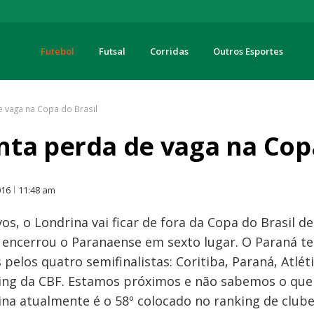
Futebol
Futsal
Corridas
Outros Esportes
turas
 vaga na Copa do Brasil
ta perda de vaga na Copa
O
016
11:48 am
os, o Londrina vai ficar de fora da Copa do Brasil de
 encerrou o Paranaense em sexto lugar. O Paraná t
pelos quatro semifinalistas: Coritiba, Paraná, Atlét
ing da CBF. Estamos próximos e não sabemos o que 
ina atualmente é o 58º colocado no ranking de clube