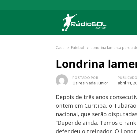
Rádio Gol
Há mais de 20 anos com as melhores cober
Casa
Futebol
Londrina lamenta perda de
Londrina lamen
Autor
POSTADO POR
PUBLICAD
Osires Nadal Júnior
abril 11, 2
Depois de três anos consecutiv
ontem em Curitiba, o Tubarão
nacional, que serão disputadas 
“Depende ainda. Temos o rank
defendeu o treinador. O Londr