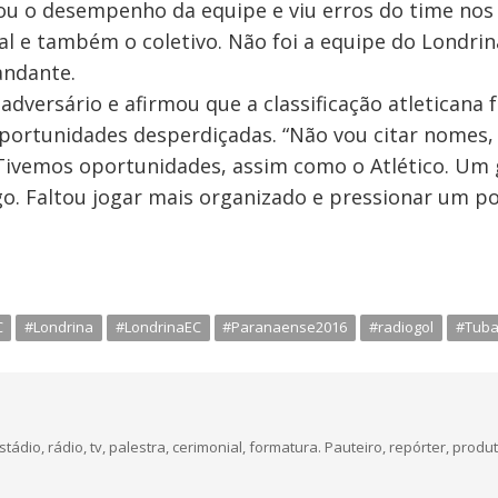
cou o desempenho da equipe e viu erros do time nos g
ual e também o coletivo. Não foi a equipe do Londr
andante.
adversário e afirmou que a classificação atleticana
portunidades desperdiçadas. “Não vou citar nome
 Tivemos oportunidades, assim como o Atlético. Um 
. Faltou jogar mais organizado e pressionar um pouc
C
#Londrina
#LondrinaEC
#Paranaense2016
#radiogol
#Tuba
dio, rádio, tv, palestra, cerimonial, formatura. Pauteiro, repórter, produt