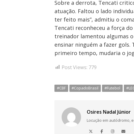
Sobre a derrota, Tencati criti
atuação. Faltou o lado individ
ter feito mais”, admitiu o com
Tencati reconheceu a força do 
Navegação
treinador lamentou algumas o
de
ensinar ninguém a fazer gols.
Post
primeiro tempo, mudaria o jogo
Post Views:
779
#CBF
#CopadoBrasil
#Futebol
#LE
Osires Nadal Júnior
Locução em autódromo, está