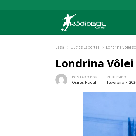
Rádio Gol
Há mais de 20 anos com as melhores cober
Casa
Outros Esportes
Londrina Vôlei s
Londrina Vôlei
Autor
POSTADO POR
PUBLICADO
Osires Nadal
fevereiro 7, 202