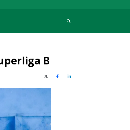
Procura
uperliga B
X (Twitter)
Facebook
O LinkedIn