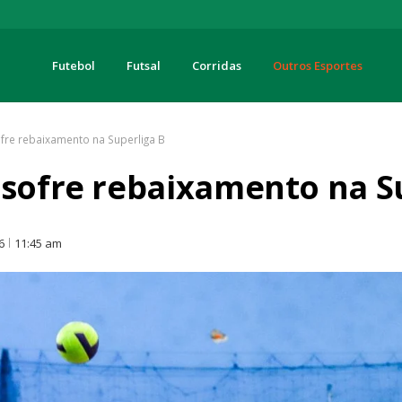
Futebol
Futsal
Corridas
Outros Esportes
turas
ofre rebaixamento na Superliga B
 sofre rebaixamento na S
6
11:45 am