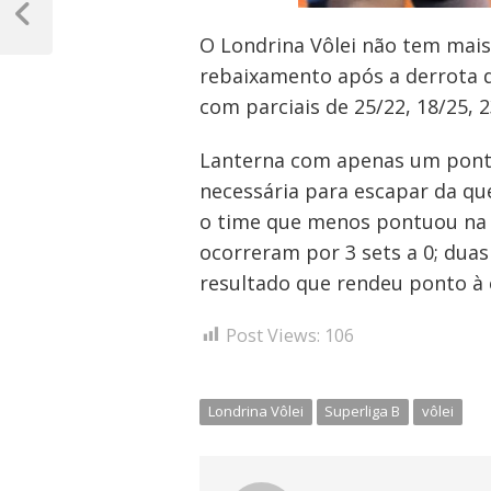
de
Post
O Londrina Vôlei não tem mais
Anterior
Post
rebaixamento após a derrota de 
com parciais de 25/22, 18/25, 
Lanterna com apenas um pont
necessária para escapar da q
o time que menos pontuou na c
ocorreram por 3 sets a 0; duas 
resultado que rendeu ponto à 
Post Views:
106
Londrina Vôlei
Superliga B
vôlei