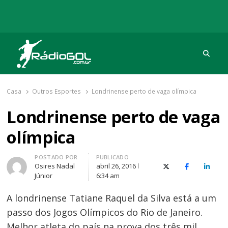
Procu
Rádio Gol
Há mais de 20 anos com as melhores coberturas
Casa
Outros Esportes
Londrinense perto de vaga olímpica
Londrinense perto de vaga
olímpica
Autor
POSTADO POR
PUBLICADO
Osires Nadal
abril 26, 2016
X (Twitter)
Facebook
O Link
Júnior
6:34 am
A londrinense Tatiane Raquel da Silva está a um
passo dos Jogos Olímpicos do Rio de Janeiro.
Melhor atleta do país na prova dos três mil