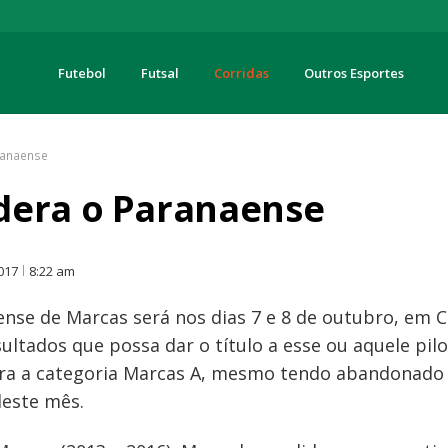
Futebol
Futsal
Corridas
Outros Esportes
turas
ranaense
dera o Paranaense
O
2017
8:22 am
nse de Marcas será nos dias 7 e 8 de outubro, em C
ultados que possa dar o título a esse ou aquele pilot
ra a categoria Marcas A, mesmo tendo abandonado 
deste mês.