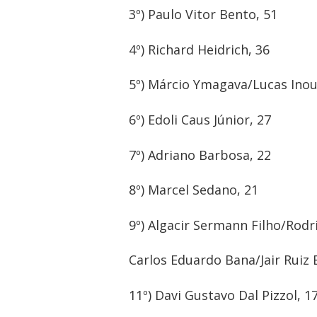
3º) Paulo Vitor Bento, 51
4º) Richard Heidrich, 36
5º) Márcio Ymagava/Lucas Inou
6º) Edoli Caus Júnior, 27
Navegação
7º) Adriano Barbosa, 22
de
8º) Marcel Sedano, 21
Post
9º) Algacir Sermann Filho/Rodr
Carlos Eduardo Bana/Jair Ruiz 
11º) Davi Gustavo Dal Pizzol, 1