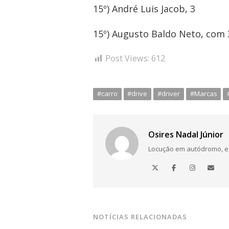
15º) André Luis Jacob, 3
15º) Augusto Baldo Neto, com
Post Views:
612
#carro
#drive
#driver
#Marcas
Osires Nadal Júnior
Locução em autódromo, está
NOTÍCIAS RELACIONADAS