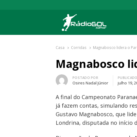
Rádio Gol
Há mais de 20 anos com as melhores cober
Casa
Corridas
Magnabosco lidera o Pa
Magnabosco li
Autor
POSTADO POR
PUBLICAD
Osires Nadal Júnior
julho 19, 
A final do Campeonato Paranae
já fazem contas, simulando res
Gustavo Magnabosco, que lide
Londrina, disputada no início 