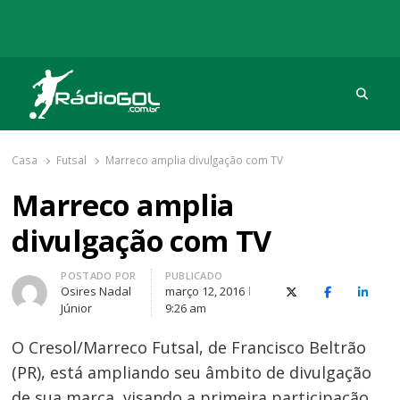
Procu
Rádio Gol
Há mais de 20 anos com as melhores coberturas
Casa
Futsal
Marreco amplia divulgação com TV
Marreco amplia
divulgação com TV
Autor
POSTADO POR
PUBLICADO
Osires Nadal
março 12, 2016
X (Twitter)
Facebook
O Link
Júnior
9:26 am
O Cresol/Marreco Futsal, de Francisco Beltrão
(PR), está ampliando seu âmbito de divulgação
de sua marca, visando a primeira participação