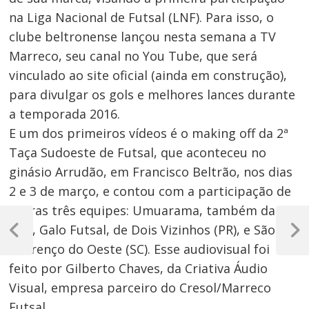
na Liga Nacional de Futsal (LNF). Para isso, o
clube beltronense lançou nesta semana a TV
Marreco, seu canal no You Tube, que será
vinculado ao site oficial (ainda em construção),
para divulgar os gols e melhores lances durante
a temporada 2016.
E um dos primeiros vídeos é o making off da 2ª
Taça Sudoeste de Futsal, que aconteceu no
ginásio Arrudão, em Francisco Beltrão, nos dias
2 e 3 de março, e contou com a participação de
outras três equipes: Umuarama, também da
Navegação
LNF, Galo Futsal, de Dois Vizinhos (PR), e São
de
Post
Próxim
Lourenço do Oeste (SC). Esse audiovisual foi
Anterior
Post
Post
feito por Gilberto Chaves, da Criativa Áudio
Visual, empresa parceiro do Cresol/Marreco
Futsal.