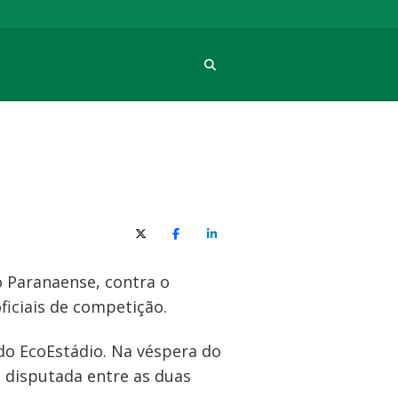
Procura
X (Twitter)
Facebook
O LinkedIn
 Paranaense, contra o
ficiais de competição.
 do EcoEstádio. Na véspera do
 disputada entre as duas