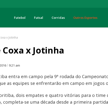
Futebol
Futsal
Corridas
Outros Esportes
turas
xa x Jotinha
Coxa x Jotinha
O
 2016
9:21 am
itiba entra em campo pela 9ª rodada do Campeonato
ez que as equipes se enfrentarão em campo em jogos o
Coritiba, dois empates e quatro vitórias para o time
, completa-se uma década desde a primeira partida