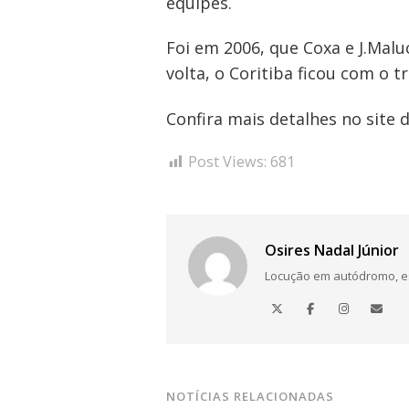
equipes.
Foi em 2006, que Coxa e J.Maluc
Navegação
volta, o Coritiba ficou com o t
de
Confira mais detalhes no site 
Post
Post Views:
681
Osires Nadal Júnior
Locução em autódromo, está
NOTÍCIAS RELACIONADAS