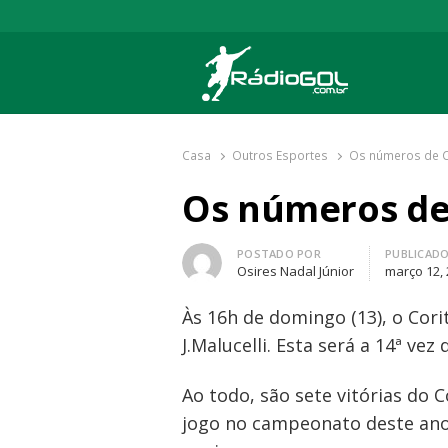
Rádio Gol
Há mais de 20 anos com as melhores cober
Casa
Outros Esportes
Os números de Co
Os números de 
Autor
POSTADO POR
PUBLICAD
Osires Nadal Júnior
março 12,
Às 16h de domingo (13), o Cor
J.Malucelli. Esta será a 14ª v
Ao todo, são sete vitórias do 
jogo no campeonato deste ano