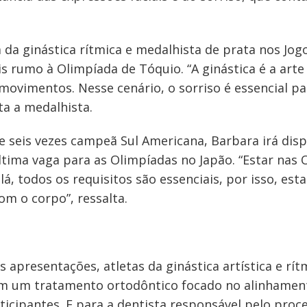
 da ginástica rítmica e medalhista de prata nos Jo
is rumo à Olimpíada de Tóquio. “A ginástica é a art
movimentos. Nesse cenário, o sorriso é essencial pa
ta a medalhista.
 e seis vezes campeã Sul Americana, Barbara irá di
ltima vaga para as Olimpíadas no Japão. “Estar nas
 lá, todos os requisitos são essenciais, por isso, e
m o corpo”, ressalta.
 apresentações, atletas da ginástica artística e rít
am um tratamento ortodôntico focado no alinhamen
icipantes. E para a dentista responsável pelo proce