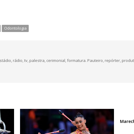
Odontologia
dio, rádio, tv, palestra, cerimonial, formatura. Pauteiro, repórter, produt
Marech