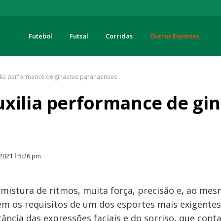
Futebol
Futsal
Corridas
Outros Esportes
turas
lia performance de ginastas paranaenses
xilia performance de gin
O
 2021
5:26 pm
 mistura de ritmos, muita força, precisão e, ao mes
em os requisitos de um dos esportes mais exigentes 
tância das expressões faciais e do sorriso, que cont