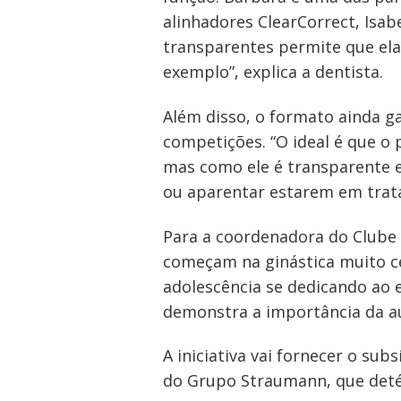
alinhadores ClearCorrect, Isab
transparentes permite que el
exemplo”, explica a dentista.
Navegação
Além disso, o formato ainda 
de
competições. “O ideal é que o 
Post
mas como ele é transparente e
ou aparentar estarem em trata
Para a coordenadora do Clube A
começam na ginástica muito ce
adolescência se dedicando ao 
demonstra a importância da aut
A iniciativa vai fornecer o su
do Grupo Straumann, que det