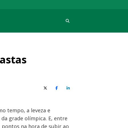
Procura
astas
X (Twitter)
Facebook
O LinkedIn
mo tempo, a leveza e
da grade olímpica. E, entre
a pontos na hora de subir ao