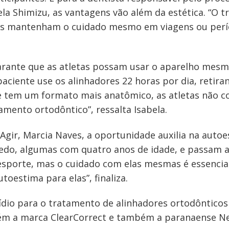
ela Shimizu, as vantagens vão além da estética. “O
as mantenham o cuidado mesmo em viagens ou perío
garante que as atletas possam usar o aparelho mes
paciente use os alinhadores 22 horas por dia, retir
 tem um formato mais anatômico, as atletas não cor
mento ortodôntico”, ressalta Isabela.
gir, Marcia Naves, a oportunidade auxilia na autoe
do, algumas com quatro anos de idade, e passam a 
esporte, mas o cuidado com elas mesmas é essencial
oestima para elas”, finaliza.
bsídio para o tratamento de alinhadores ortodônticos
ém a marca ClearCorrect e também a paranaense N