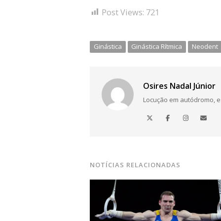
Post Views:
721
Ginástica
Ginástica Rítmica
Neodent
Osires Nadal Júnior
Locução em autódromo, está
NOTÍCIAS RELACIONADAS