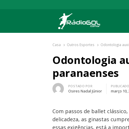
Rádio Gol
Há mais de 20 anos com as melhores cober
Casa
Outros Esportes
Odontologia auxi
Odontologia au
paranaenses
Autor
POSTADO POR
PUBLICAD
Osires Nadal Júnior
março 10,
Com passos de ballet clássico,
delicadeza, as ginastas cumpr
essas exigências, está a impor