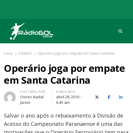
Procu
Rádio Gol
Há mais de 20 anos com as melhores coberturas
Casa
Futebol
Operário joga por empate em Santa Catarina
Operário joga por empate
em Santa Catarina
Autor
POSTADO POR
PUBLICADO
Osires Nadal
abril 28, 2016
X (Twitter)
Facebook
O Link
Júnior
6:45 am
Salvar o ano após o rebaixamento à Divisão de
Acesso do Campeonato Paranaense é uma das
motivações que o Operário Ferroviário tem para