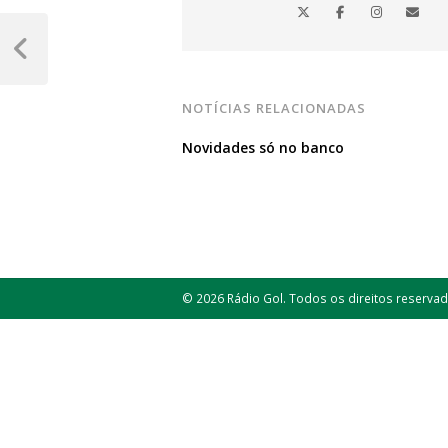
Navegação
de
Post
Anterior
Post
NOTÍCIAS RELACIONADAS
Novidades só no banco
© 2026 Rádio Gol. Todos os direitos reservad