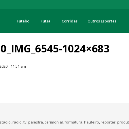
Futebol
Futsal
Corridas
Outros Esportes
turas
0_IMG_6545-1024×683
O
 2020
11:51 am
dio, rádio, tv, palestra, cerimonial, formatura. Pauteiro, repórter, produt