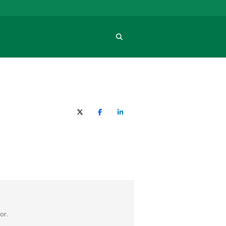
Procura
X (Twitter)
Facebook
O LinkedIn
or.