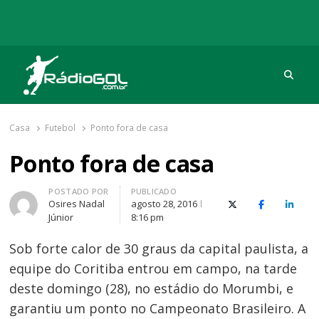
Procu
Rádio Gol
Há mais de 20 anos com as melhores coberturas
Casa
Futebol
Ponto fora de casa
Ponto fora de casa
Autor
POSTADO POR
PUBLICADO
Osires Nadal
agosto 28, 2016
X (Twitter)
Facebook
O Link
Júnior
8:16 pm
Sob forte calor de 30 graus da capital paulista, a
equipe do Coritiba entrou em campo, na tarde
deste domingo (28), no estádio do Morumbi, e
garantiu um ponto no Campeonato Brasileiro. A