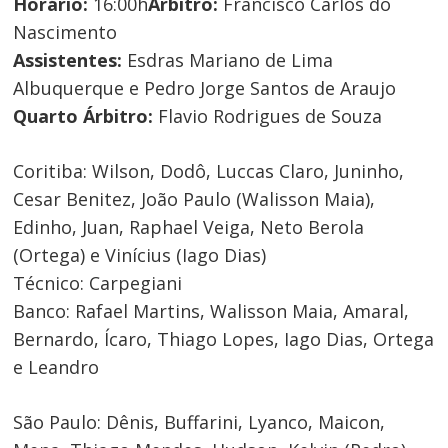
Horário:
16:00h
Árbitro:
Francisco Carlos do
Nascimento
Assistentes:
Esdras Mariano de Lima
Albuquerque e Pedro Jorge Santos de Araujo
Quarto Árbitro:
Flavio Rodrigues de Souza
Coritiba:
Wilson, Dodô, Luccas Claro, Juninho,
Cesar Benitez, João Paulo (Walisson Maia),
Edinho, Juan, Raphael Veiga, Neto Berola
(Ortega) e Vinícius (Iago Dias)
Técnico:
Carpegiani
Banco:
Rafael Martins, Walisson Maia, Amaral,
Bernardo, Ícaro, Thiago Lopes, Iago Dias, Ortega
e Leandro
São Paulo:
Dênis, Buffarini, Lyanco, Maicon,