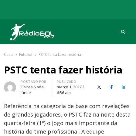
Procu
Rádio Gol
Há mais de 20 anos com as melhores coberturas
Casa
Futebol
PSTC tenta fazer história
PSTC tenta fazer história
Autor
POSTADO POR
PUBLICADO
Osires Nadal
março 1, 2017
X (Twitter)
Facebook
O Link
Júnior
6:56 am
Referência na categoria de base com revelações
de grandes jogadores, o PSTC faz na noite desta
quarta-feira (1º) o jogo mais importante da
história do time profissional. A equipe