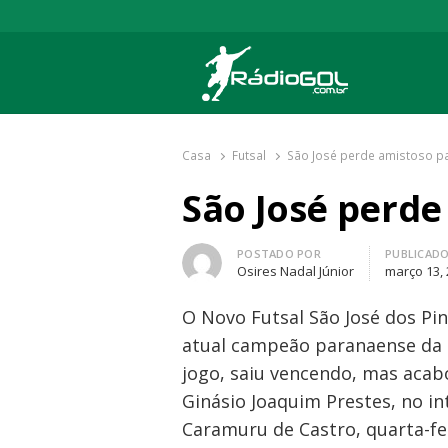
Rádio Gol
Há mais de 20 anos com as melhores cober
Casa
Futsal
São José perde amistoso p
São José perd
Autor
POSTADO POR
PUBLICAD
Osires Nadal Júnior
março 13,
O Novo Futsal São José dos Pi
atual campeão paranaense da S
jogo, saiu vencendo, mas acab
Ginásio Joaquim Prestes, no i
Caramuru de Castro, quarta-fei