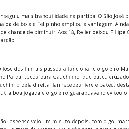
seguiu mais tranquilidade na partida. O São José do
saída de bola e Felipinho ampliou a vantagem. Ainda
de chance de diminuir. Aos 18, Reiler deixou Fillipe
arcão.
o José dos Pinhais passou a funcionar e o goleiro M
uno Pardal tocou para Gauchinho, que bateu cruzad
chinho pela direita, Ian recebeu livre e bateu, des
 outra boa jogada e o goleiro guarapuavano evitou o
 são-joseense veio um minuto depois, com o gol ma