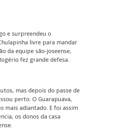
ogo e surpreendeu o
Chulapinha livre para mandar
ção da equipe são-joseense,
ogério fez grande defesa.
nutos, mas depois do passe de
passou perto. O Guarapuava,
o mais adiantado. E foi assim
ência, os donos da casa
ense.