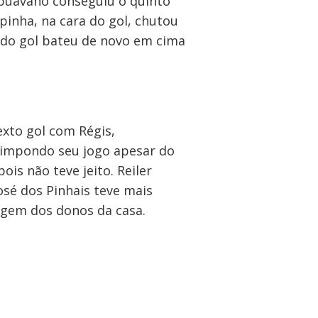
rapuavano conseguiu o quinto
pinha, na cara do gol, chutou
 do gol bateu de novo em cima
exto gol com Régis,
u impondo seu jogo apesar do
is não teve jeito. Reiler
osé dos Pinhais teve mais
tagem dos donos da casa.