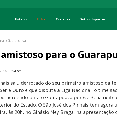
Futebol
Futsal
Corridas
Outros Esportes
turas
ara o Guarapuava
e amistoso para o Guarap
O
 2016
9:54 am
nhais saiu derrotado do seu primeiro amistoso da t
érie Ouro e que disputa a Liga Nacional, o time s
ou perdendo para o Guarapuava por 6 a 3, na noite d
nterior do Estado. O São José dos Pinhais tem agora
ra, às 20h, no Ginásio Ney Braga, na apresentação o