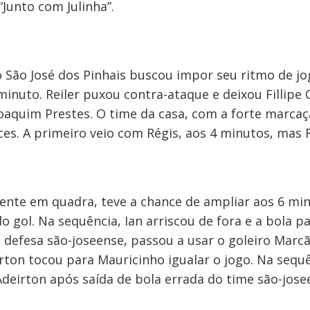
Junto com Julinha”.
 São José dos Pinhais buscou impor seu ritmo de j
inuto. Reiler puxou contra-ataque e deixou Fillipe 
Joaquim Prestes. O time da casa, com a forte marca
es. A primeiro veio com Régis, aos 4 minutos, mas R
stente em quadra, teve a chance de ampliar aos 6 mi
o gol. Na sequência, Ian arriscou de fora e a bola 
 defesa são-joseense, passou a usar o goleiro Marcã
rton tocou para Mauricinho igualar o jogo. Na sequ
eirton após saída de bola errada do time são-jose