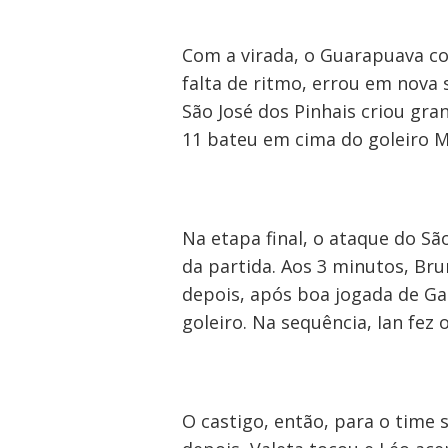
Com a virada, o Guarapuava con
falta de ritmo, errou em nova 
São José dos Pinhais criou gran
11 bateu em cima do goleiro M
Navegação
de
Na etapa final, o ataque do Sã
da partida. Aos 3 minutos, Br
Post
depois, após boa jogada de Gau
goleiro. Na sequência, Ian fez
O castigo, então, para o time