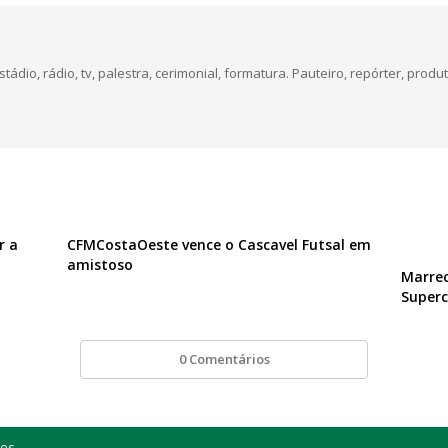
dio, rádio, tv, palestra, cerimonial, formatura. Pauteiro, repórter, produt
r a
CFMCostaOeste vence o Cascavel Futsal em
amistoso
Marrec
Super
0 Comentários
os.