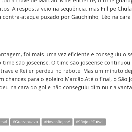
rtou a trave de Marcão. Mais eficiente, o time gua
os. A resposta veio na sequência, mas Fillipe Chula
m contra-ataque puxado por Gauchinho, Léo na cara
ntagem, foi mais uma vez eficiente e conseguiu o s
o time são-joseense. O time são-joseense continuo
a trave e Reiler perdeu no rebote. Mas um minuto depo
 chances para o goleiro Marcão.Até o final, o São J
erdeu na cara do gol e não conseguiu diminuir a van
tsal
#Guarapuava
#NovosãoJosé
#SãoJoséFutsal