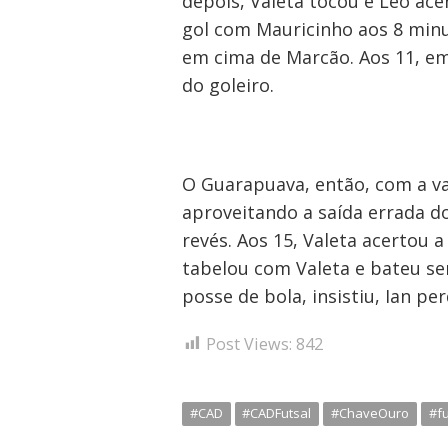
depois, Valeta tocou e Léo ace
gol com Mauricinho aos 8 minut
em cima de Marcão. Aos 11, e
do goleiro.
O Guarapuava, então, com a va
aproveitando a saída errada d
revés. Aos 15, Valeta acertou 
tabelou com Valeta e bateu sem
posse de bola, insistiu, Ian p
Post Views:
842
#CAD
#CADFutsal
#ChaveOuro
#fu