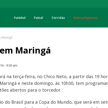
Futebol
Futsal
Corridas
Outros Esportes
turas
m Maringá
a em Maringá
O
016
9:36 am
fará na terça-feira, no Chico Neto, a partir das 19 
 Maringá e neste domingo, às 10h30, tem programad
tões abertos para o torcedor.
ão do Brasil para a Copa do Mundo, que será em set