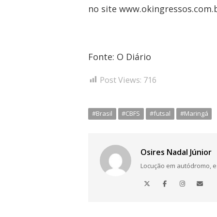
no site www.okingressos.com.
Fonte: O Diário
Post Views:
716
#Brasil
#CBFS
#futsal
#Maringá
Osires Nadal Júnior
Locução em autódromo, está