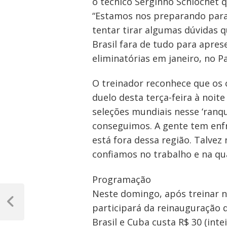
o técnico Serginho Schiochet 
“Estamos nos preparando para 
tentar tirar algumas dúvidas 
Brasil fara de tudo para apre
eliminatórias em janeiro, no P
O treinador reconhece que os 
duelo desta terça-feira à noite
seleções mundiais nesse ‘ranq
conseguimos. A gente tem enf
está fora dessa região. Talvez
confiamos no trabalho e na qua
Programação
Navegação
Neste domingo, após treinar no 
de
Post
participará da reinauguração 
Anterior
Brasil e Cuba custa R$ 30 (inte
Post