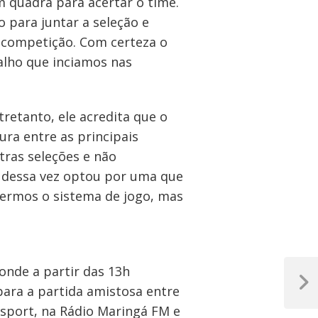
 quadra para acertar o time.
 para juntar a seleção e
a competição. Com certeza o
alho que inciamos nas
retanto, ele acredita que o
gura entre as principais
tras seleções e não
 dessa vez optou por uma que
 vermos o sistema de jogo, mas
 onde a partir das 13h
Próxim
para a partida amistosa entre
Post
nisport, na Rádio Maringá FM e