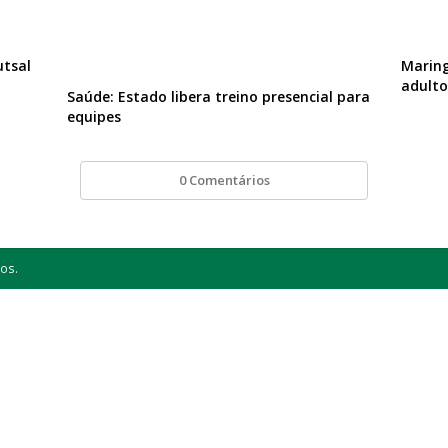
utsal
Maring
adulto
Saúde: Estado libera treino presencial para
equipes
0 Comentários
os.