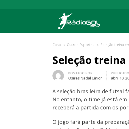
Rádio Gol
Há mais de 20 anos com as melhores cober
Casa
Outros Esportes
Seleção treina e
Seleção trein
Autor
POSTADO POR
PUBLICAD
Osires Nadal Júnior
abril 10, 2
A seleção brasileira de futsal 
No entanto, o time já está em
receberá a partida com os por
O jogo fará parte da preparaç