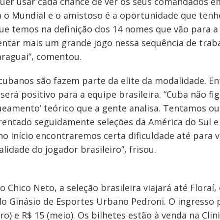
quer usar cada chance de ver os seus comandados em
o Mundial e o amistoso é a oportunidade que tenho
que temos na definição dos 14 nomes que vão para 
sentar mais um grande jogo nessa sequência de trab
araguai”, comentou.
cubanos são fazem parte da elite da modalidade. Ent
 será positivo para a equipe brasileira. “Cuba não fi
ueamento’ teórico que a gente analisa. Tentamos ou
rentado seguidamente seleções da América do Sul e
 no início encontraremos certa dificuldade até para
lidade do jogador brasileiro”, frisou.
Chico Neto, a seleção brasileira viajará até Floraí,
do Ginásio de Esportes Urbano Pedroni. O ingresso 
iro) e R$ 15 (meio). Os bilhetes estão à venda na Cli