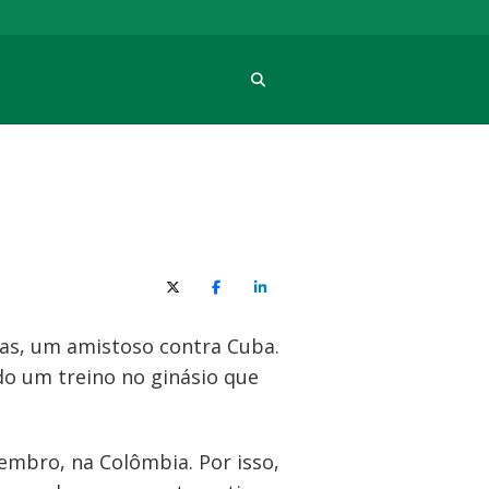
Procura
X (Twitter)
Facebook
O LinkedIn
horas, um amistoso contra Cuba.
o um treino no ginásio que
embro, na Colômbia. Por isso,