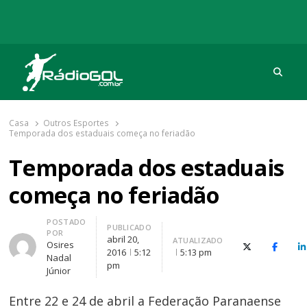
Procu
Rádio Gol
Há mais de 20 anos com as melhores coberturas
Casa
Outros Esportes
Temporada dos estaduais começa no feriadão
Temporada dos estaduais
começa no feriadão
Autor
POSTADO
PUBLICADO
POR
abril 20,
ATUALIZADO
Osires
X (Twitter)
Facebo
O
2016
5:12
5:13 pm
Nadal
pm
Júnior
Entre 22 e 24 de abril a Federação Paranaense