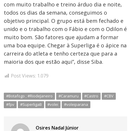
com muito trabalho e treino árduo dia e noite,
todos os dias da semana, conseguimos o
objetivo principal. O grupo está bem fechado e
unido e o trabalho com o Fábio e com o Odilon é
muito bom. São fatores que ajudam a formar
uma boa equipe. Chegar à Superliga é o ápice na
carreira do atleta e tenho certeza que para a
maioria dos que estão aqui”, disse Siba.
Post Views:
1.079
#Botafogo ; #RiodeJaneiro
#Caramuru
#Castro
#CBV
#fpv
#SuperligaB
#volei
#voleiparana
Osires Nadal Júnior