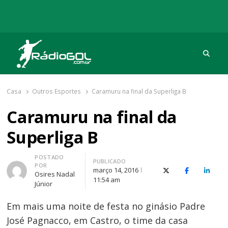
Procu
Rádio Gol
Há mais de 20 anos com as melhores coberturas
Casa
Outros Esportes
Caramuru na final da Superliga B
Caramuru na final da
Superliga B
Autor
POSTADO
PUBLICADO
POR
março 14, 2016
X (Twitter)
Facebook
O Link
Osires Nadal
11:54 am
Júnior
Em mais uma noite de festa no ginásio Padre
José Pagnacco, em Castro, o time da casa