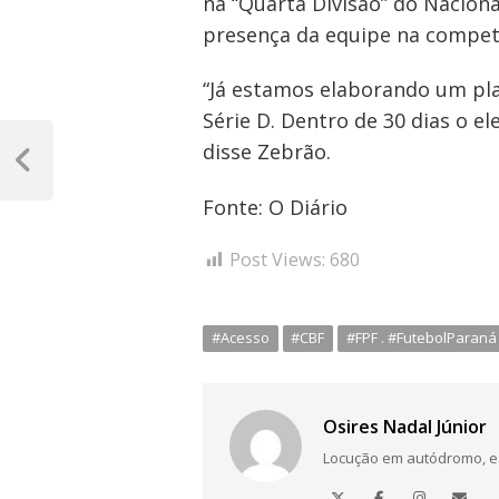
na “Quarta Divisão” do Nacion
presença da equipe na compet
“Já estamos elaborando um pl
Série D. Dentro de 30 dias o 
Navegação
disse Zebrão.
de
Post
Anterior
Post
Fonte: O Diário
Post Views:
680
#Acesso
#CBF
#FPF . #FutebolParaná
Osires Nadal Júnior
Locução em autódromo, está