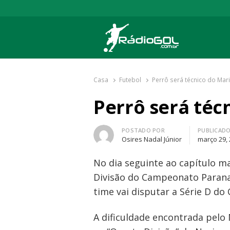
Rádio Gol
Há mais de 20 anos com as melhores cober
Casa
Futebol
Perrô será técnico do Mari
Perrô será téc
Autor
POSTADO POR
PUBLICAD
Osires Nadal Júnior
março 29,
No dia seguinte ao capítulo ma
Divisão do Campeonato Paranae
time vai disputar a Série D do
A dificuldade encontrada pelo