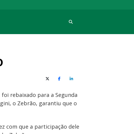
Procura
D
X (Twitter)
Facebook
O LinkedIn
o foi rebaixado para a Segunda
ini, o Zebrão, garantiu que o
ez com que a participação dele