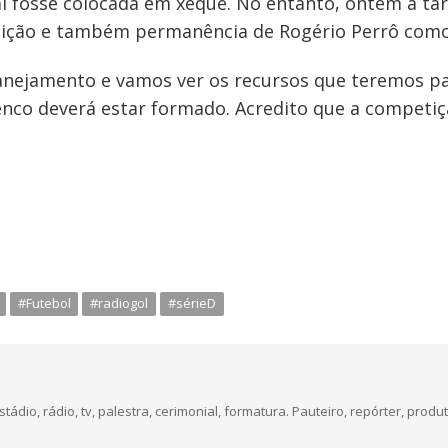
al fosse colocada em xeque. No entanto, ontem à ta
ição e também permanência de Rogério Perrô como 
anejamento e vamos ver os recursos que teremos pa
elenco deverá estar formado. Acredito que a competi
#Futebol
#radiogol
#sérieD
dio, rádio, tv, palestra, cerimonial, formatura. Pauteiro, repórter, produt