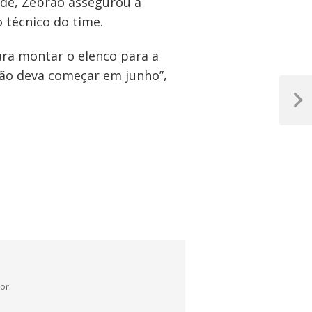
rde, Zebrão assegurou a
técnico do time.
ra montar o elenco para a
ção deva começar em junho”,
Próxim
Post
or.