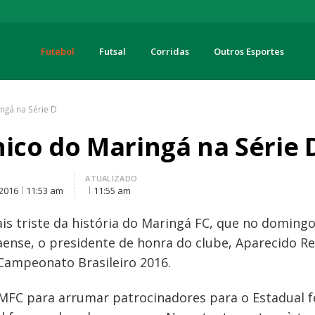
Futebol
Futsal
Corridas
Outros Esportes
turas
ngá na Série D
nico do Maringá na Série 
O
ATUALIZADO
 2016
11:53 am
11:55 am
is triste da história do Maringá FC, que no doming
nse, o presidente de honra do clube, Aparecido Reg
 Campeonato Brasileiro 2016.
 MFC para arrumar patrocinadores para o Estadual f