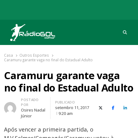
Procu
Rádio Gol
Há mais de 20 anos com as melhores coberturas
Casa
Outros Esportes
Caramuru garante vaga no final do Estadual Adulto
Caramuru garante vaga
no final do Estadual Adulto
Autor
POSTADO
PUBLICADO
POR
setembro 11, 2017
X (Twitter)
Facebook
O Link
Osires Nadal
9:20 am
Júnior
Após vencer a primeira partida, o
M.V.Selmer/Compagás/Caramuru votou à