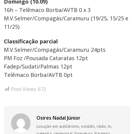
Domingo (10.09)
16h – Telêmaco Borba/AVTB 0 x 3
M.V.Selmer/Compagás/Caramuru (19/25, 15/25 e
11/25)
Classificação parcial
M.V.Selmer/Compagás/Caramuru 24pts
PM Foz /Pousada Cataratas 12pt
Fadep/Sudati/Palmas 12pt
Telêmaco Borba/AVTB 0pt
Post Views:
672
Osires Nadal Júnior
Locução em autódromo, estádio, rádio, tv,
palestra, cerimonial, formatura. Pauteiro,