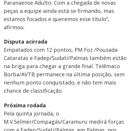
Paranaense Adulto. Com a chegada de novas
peças a equipe ainda está se firmando, mas
estamos focados e queremos esse título”,
Navegação
afirmou.
de
Disputa acirrada
Post
Empatados com 12 pontos, PM Foz /Pousada
Cataratas e Fadep/Sudati/Palmas também estão
na briga para chegar a grande final. Telêmaco
Borba/AVTB permanece na última posição, sem
nenhum ponto conquistado, e não tem mais
chance de classificação.
Próxima rodada
Pela quinta jornada, o
M.V.Selmer/Compagás/Caramuru medirá forças
com a Fadep/Sudati/Palmas, em Palmas, nos