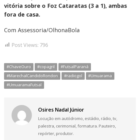
vitória sobre o Foz Cataratas (3 a 1), ambas
fora de casa.
Com Assessoria/OlhonaBola
Post Views:
796
#ChaveOuro
#copagril
#FutsalParaná
#MarechalCandidoRondon
#radiogol
#Umuarama
#UmuaramaFutsal
Osires Nadal Júnior
Locução em autódromo, estádio, rádio, tv,
palestra, cerimonial, formatura. Pauteiro,
repórter, produtor.