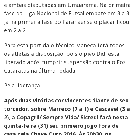
e ambas disputadas em Umuarama. Na primeira
fase da Liga Nacional de Futsal empate em 3 a 3,
já na primeira fase do Paranaense o placar ficou
em 2 a 2.
Para esta partida o técnico Maneca terá todos
os atletas a disposição, pois o pivô Didi está
liberado após cumprir suspensão contra o Foz
Cataratas na última rodada.
Pela liderança
Navegação
Após duas vitórias convincentes diante de seu
de
torcedor, sobre Marreco (7 a 1) e Cascavel (3 a
Post
2), a Copagril
/ Sempre Vida/ Sicredi fará nesta
quinta-feira (31) seu primeiro jogo fora de
casa pela Chave Ouro 2016. Às 20h30, os