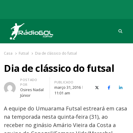
Procu
Rádio Gol
Há mais de 20 anos com as melhores coberturas
Casa
Futsal
Dia de clássico do futsal
Dia de clássico do futsal
Autor
POSTADO
PUBLICADO
POR
março 31, 2016
X (Twitter)
Facebook
O Link
Osires Nadal
11:01 am
Júnior
A equipe do Umuarama Futsal estreará em casa
na temporada nesta quinta-feira (31), ao
receber no ginásio Amário Vieira da Costa a