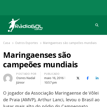
Procu
Rádio Gol
Há mais de 20 anos com as melhores coberturas
Casa
Outros Esportes
Maringaenses são campeões mundiais
Maringaenses são
campeões mundiais
Autor
POSTADO POR
PUBLICADO
Osires Nadal
maio 16, 2016
X (Twitter)
Facebook
O Link
Júnior
10:57 pm
O jogador da Associação Maringaense de Vôlei
de Praia (AMVP), Arthur Lanci, levou o Brasil ao
lugar mais alto do pódio do Campeonato