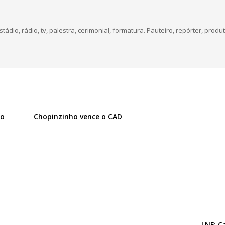
dio, rádio, tv, palestra, cerimonial, formatura. Pauteiro, repórter, produt
ro
Chopinzinho vence o CAD
LNF: C
0 Comentários
os.