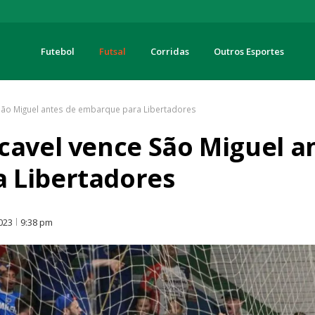
Futebol
Futsal
Corridas
Outros Esportes
turas
São Miguel antes de embarque para Libertadores
cavel vence São Miguel a
 Libertadores
O
023
9:38 pm