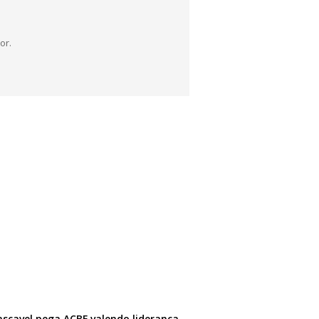
or.
ascavel pega ACBF valendo liderança