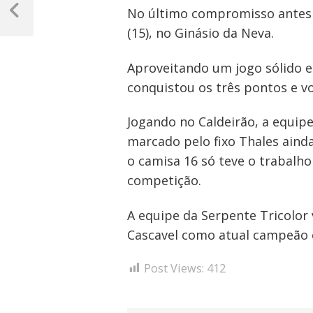
No último compromisso antes d
de
Post
Anterior
(15), no Ginásio da Neva.
Post
Aproveitando um jogo sólido e
conquistou os três pontos e vo
Jogando no Caldeirão, a equipe
marcado pelo fixo Thales ainda
o camisa 16 só teve o trabalho
competição.
A equipe da Serpente Tricolor v
Cascavel como atual campeão e
Post Views:
412