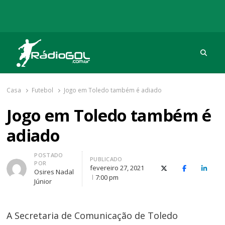
Procu
Rádio Gol
Há mais de 20 anos com as melhores coberturas
Casa
Futebol
Jogo em Toledo também é adiado
Jogo em Toledo também é
adiado
Autor
POSTADO
PUBLICADO
POR
fevereiro 27, 2021
X (Twitter)
Facebook
O Link
Osires Nadal
7:00 pm
Júnior
A Secretaria de Comunicação de Toledo