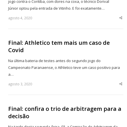
jogo contra o Coritiba, com dores na coxa, o técnico Dorival
Júnior optou pela entrada de Vitinho. E foi exatamente…
agosto 4, 2020
Sha
thi
po
Final: Athletico tem mais um caso de
Covid
Na última bateria de testes antes do segundo jogo do
Campeonato Paranaense, o Athletico teve um caso positivo para
a…
agosto 3, 2020
Sha
thi
po
Final: confira o trio de arbitragem para a
decisão
Na tarde desta segunda-feira, 03, a Comissão de Arbitragem da