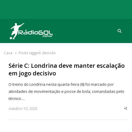
Procu
Rádio Gol
Há mais de 20 anos com as melhores coberturas
Casa
Posts tagged:
decisão
Série C: Londrina deve manter escalação
em jogo decisivo
O treino do Londrina nesta quarta-feira (8) foi marcado por
atividades de movimentação e posse de bola, comandadas pelo
técnico…
outubro 10, 2025
Sha
thi
po