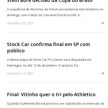
Stein abre decisão da Copa do Brasil
Ä sequência de decisões do futsal cascavelense não terminou no
domingo, com o título do Cascavel Futsal na LNF. A…
dezembro 20, 2021
Sha
thi
po
Stock Car confirma final em SP com
público
A última etapa da Stock Car Pro Series será disputada em
Interlagos, no dia 12 de dezembro. O anúncio foi…
novembro 10, 2021
Sha
thi
po
Final: Vitinho quer o tri pelo Athletico
Quando Guilherme Bissoli precisou ser substituído no intervalo do