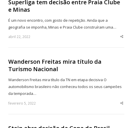
Superliga tem decisão entre Praia Clube
e Minas
É um novo encontro, com gosto de repetição. Ainda que a
geografia se imponha, Minas e Praia Clube construíram uma…
abril 22, 2022
Sha
thi
po
Wanderson Freitas mira título da
Turismo Nacional
Wanderson Freitas mira título da TN em etapa decisiva O
automobilismo brasileiro não conheceu todos os seus campeões
da temporada…
fevereiro 5, 2022
Sha
thi
po