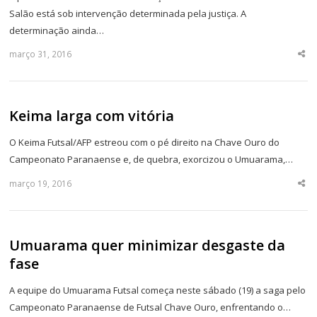
Salão está sob intervenção determinada pela justiça. A
determinação ainda…
março 31, 2016
Sha
thi
po
Keima larga com vitória
O Keima Futsal/AFP estreou com o pé direito na Chave Ouro do
Campeonato Paranaense e, de quebra, exorcizou o Umuarama,…
março 19, 2016
Sha
thi
po
Umuarama quer minimizar desgaste da
fase
A equipe do Umuarama Futsal começa neste sábado (19) a saga pelo
Campeonato Paranaense de Futsal Chave Ouro, enfrentando o…