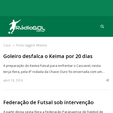
Procu
Rádio Gol
Há mais de 20 anos com as melhores coberturas
Casa
Posts tagged:
#Keima
Goleiro desfalca o Keima por 20 dias
A preparação do Keima Futsal para enfrentar o Cascavel, nesta
terça-feira, pela 6ª rodada da Chave Ouro foi encerrada com um…
abril 18, 2016
Sha
thi
po
Federação de Futsal sob intervenção
A partir desta sexta-feira a Federação Paranaense de Futebol de