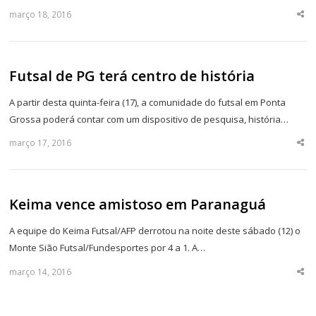
março 18, 2016
Sha
thi
po
Futsal de PG terá centro de história
A partir desta quinta-feira (17), a comunidade do futsal em Ponta
Grossa poderá contar com um dispositivo de pesquisa, história…
março 17, 2016
Sha
thi
po
Keima vence amistoso em Paranaguá
A equipe do Keima Futsal/AFP derrotou na noite deste sábado (12) o
Monte Sião Futsal/Fundesportes por 4 a 1. A…
março 14, 2016
Sha
thi
po